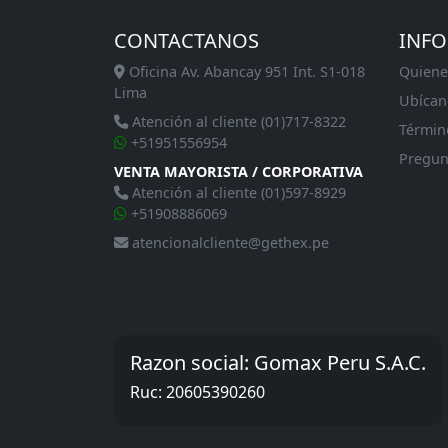
CONTACTANOS
INF
Oficina Av. Abancay 951 Int. S1-018
Quiene
Lima
Ubícan
Atención al cliente (01)717-8322
Términ
+51951556954
Pregun
VENTA MAYORISTA / CORPORATIVA
Atención al cliente (01)597-8929
+51908886069
atencionalcliente@gethex.pe
Razon social: Gomax Peru S.A.C.
Ruc: 20605390260