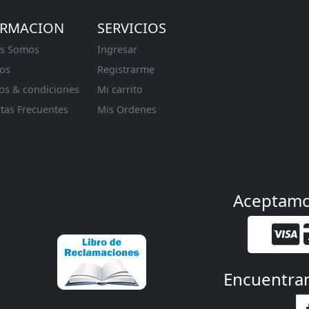
ORMACION
SERVICIOS
s Somos
Ingresar
os
Registrarme
os & condiciones
Mi carrito
tas Frecuentes
Mis Ordenes
Aceptam
Encuentra