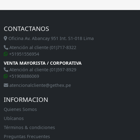
CONTACTANOS
Oficina Av. Abancay 951 Int. S1-018 Lima
Atención al cliente (01)717-8322
+51951556954
VENTA MAYORISTA / CORPORATIVA
Atención al cliente (01)597-8929
+51908886069
atencionalcliente@gethex.pe
INFORMACION
Quienes Somos
Ubícanos
Términos & condiciones
Preguntas Frecuentes