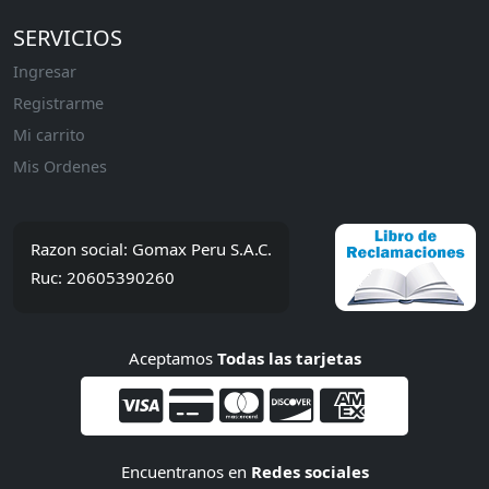
SERVICIOS
Ingresar
Registrarme
Mi carrito
Mis Ordenes
Razon social: Gomax Peru S.A.C.
Ruc: 20605390260
Aceptamos
Todas las tarjetas
Encuentranos en
Redes sociales