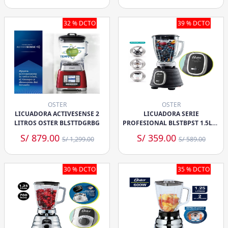
32 % DCTO
39 % DCTO
OSTER
OSTER
LICUADORA ACTIVESENSE 2
LICUADORA SERIE
LITROS OSTER BLSTTDGRBG
PROFESIONAL BLSTBPST 1.5LTS
700W
S/ 879.00
S/ 359.00
S/ 1,299.00
S/ 589.00
30 % DCTO
35 % DCTO