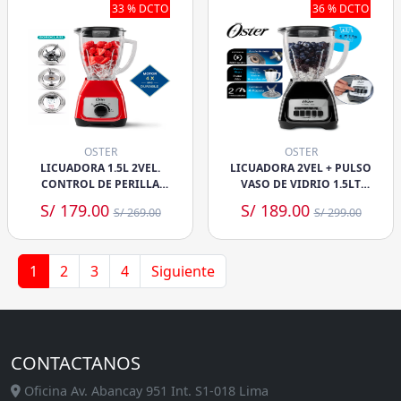
33 % DCTO
36 % DCTO
OSTER
OSTER
LICUADORA 1.5L 2VEL.
LICUADORA 2VEL + PULSO
CONTROL DE PERILLA
VASO DE VIDRIO 1.5LT
BLSTKAGRRD
BLSTKAG-BPB
S/ 179.00
S/ 189.00
S/ 269.00
S/ 299.00
1
2
3
4
Siguiente
CONTACTANOS
Oficina Av. Abancay 951 Int. S1-018 Lima