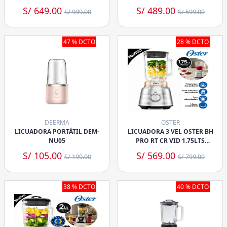
S/ 649.00
S/ 489.00
S/ 999.00
S/ 599.00
47 % DCTO
28 % DCTO
DEERMA
OSTER
LICUADORA PORTÁTIL DEM-
LICUADORA 3 VEL OSTER BH
NU05
PRO RT CR VID 1.75LTS
BLSTPBRG
S/ 105.00
S/ 569.00
S/ 199.00
S/ 799.00
38 % DCTO
40 % DCTO