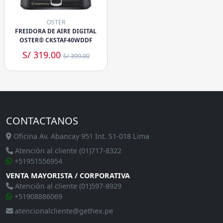
OSTER
FREIDORA DE AIRE DIGITAL
OSTER® CKSTAF40WDDF
S/ 319.00
S/ 399.00
CONTACTANOS
Oficina Av. Abancay 951 Int. S1-018 Lima
Atención al cliente (01)717-8322
+51951556954
VENTA MAYORISTA / CORPORATIVA
Atención al cliente (01)597-8929
+51908886069
atencionalcliente@gethex.pe