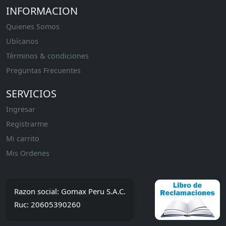
INFORMACION
Quienes Somos
Ubícanos
Términos & condiciones
Preguntas Frecuentes
SERVICIOS
Ingresar
Registrarme
Mi carrito
Mis Ordenes
Razon social: Gomax Peru S.A.C.
Ruc: 20605390260