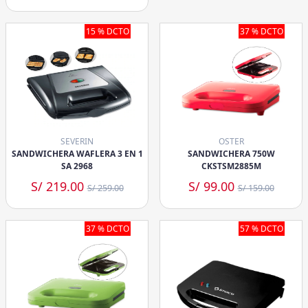
15 % DCTO
37 % DCTO
SEVERIN
OSTER
SANDWICHERA WAFLERA 3 EN 1
SANDWICHERA 750W
SA 2968
CKSTSM2885M
S/ 219.00
S/ 99.00
S/ 259.00
S/ 159.00
37 % DCTO
57 % DCTO