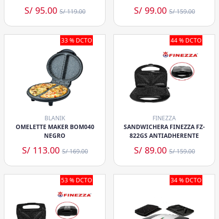
S/ 95.00
S/ 99.00
S/ 119.00
S/ 159.00
33 % DCTO
44 % DCTO
BLANIK
FINEZZA
OMELETTE MAKER BOM040
SANDWICHERA FINEZZA FZ-
NEGRO
822GS ANTIADHERENTE
S/ 113.00
S/ 89.00
S/ 169.00
S/ 159.00
53 % DCTO
34 % DCTO