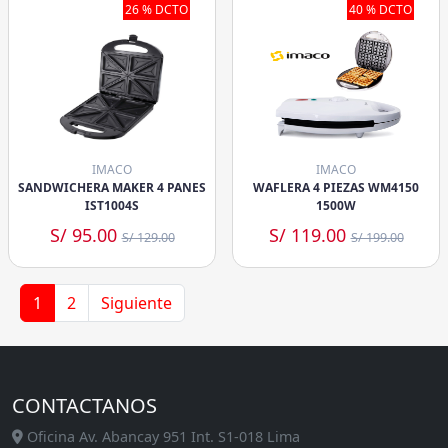
26 % DCTO
40 % DCTO
IMACO
IMACO
SANDWICHERA MAKER 4 PANES
WAFLERA 4 PIEZAS WM4150
IST1004S
1500W
S/ 95.00
S/ 119.00
S/ 129.00
S/ 199.00
1
2
Siguiente
CONTACTANOS
Oficina Av. Abancay 951 Int. S1-018 Lima