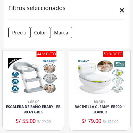
Filtros seleccionados
Precio
Color
Marca
44 % DCTO
50 % DCTO
EBABY
EBABY
ESCALERA DE BAÑO EBABY - EB
BACINILLA CLEANY- EB900-1
903-1 GRIS
BLANCO
S/ 55.00
S/ 79.00
S/ 99.00
S/ 159.00