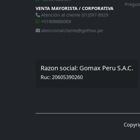
Pregun
VENTA MAYORISTA / CORPORATIVA
Atención al cliente (01)597-8929
+51908886069
atencionalcliente@gethex.pe
Razon social: Gomax Peru S.A.C.
Ruc: 20605390260
Copyri