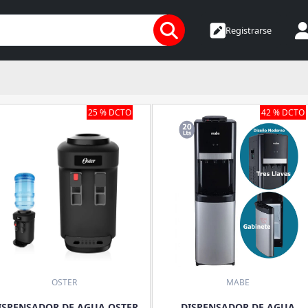
Registrarse
25 % DCTO
42 % DCTO
OSTER
MABE
ISPENSADOR DE AGUA OSTER
DISPENSADOR DE AGUA