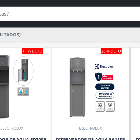
ULTADOS)
11 % DCTO
26 % DCTO
ELECTROLUX
ELECTROLUX
DOR DE AGUA ED30SR
DISPENSADOR DE AGUA EA11SR
D