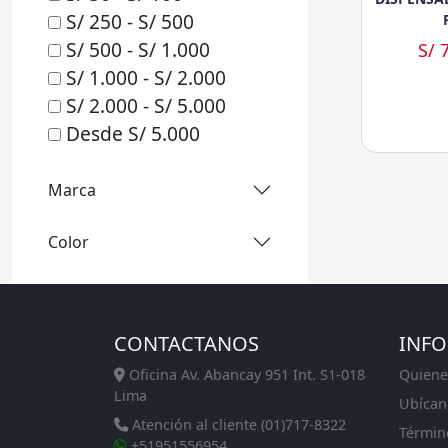
S/ 250 - S/ 500
S/ 500 - S/ 1.000
S/ 
S/ 1.000 - S/ 2.000
S/ 2.000 - S/ 5.000
Desde S/ 5.000
Marca
Color
CONTACTANOS
INF
Oficina Av. Abancay 951 Int. S1-018
Quiene
Lima
Ubícan
Atención al cliente (01)717-8322
Términ
+51951556954