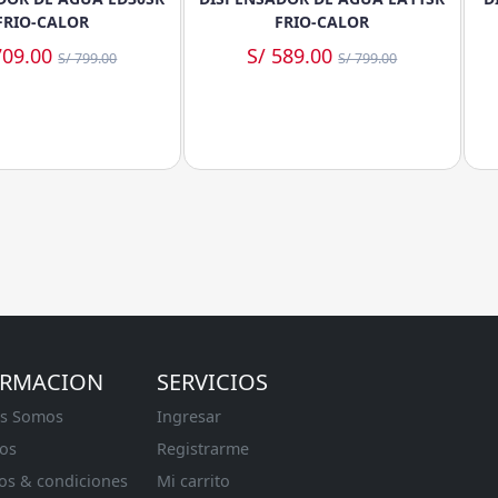
FRIO-CALOR
FRIO-CALOR
709.00
S/ 589.00
S/ 799.00
S/ 799.00
ORMACION
SERVICIOS
s Somos
Ingresar
os
Registrarme
os & condiciones
Mi carrito