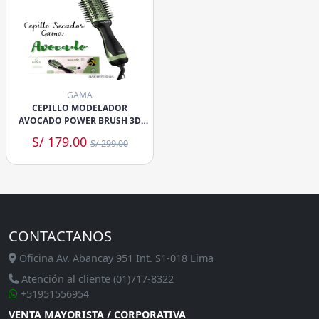
GAMA
CEPILLO MODELADOR
AVOCADO POWER BRUSH 3D
HDCBR0000000468
S/ 179.00
S/ 299.00
CONTACTANOS
Oficina Av. Abancay 951 Int. S1-018 Lima
Atención al cliente (01)717-8322
+51951556954
VENTA MAYORISTA / CORPORATIVA