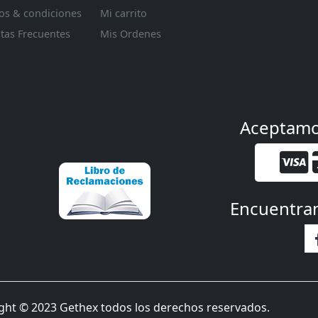
os & condiciones
Mi carrito
tas Frecuentes
Mis Ordenes
Aceptam
Encuentra
ght © 2023 Gethex todos los derechos reservados.