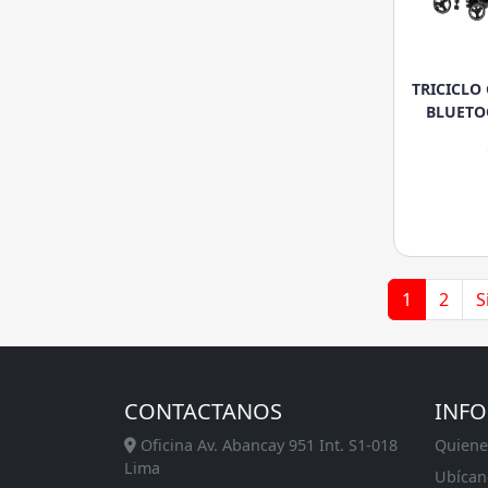
TRICICLO
BLUETO
1
2
S
CONTACTANOS
INF
Oficina Av. Abancay 951 Int. S1-018
Quiene
Lima
Ubícan