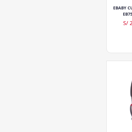
EBABY C
EB7
S/ 