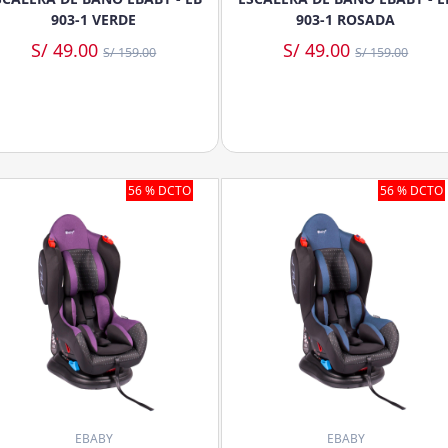
903-1 VERDE
903-1 ROSADA
S/ 49.00
S/ 49.00
S/ 159.00
S/ 159.00
56 % DCTO
56 % DCTO
EBABY
EBABY