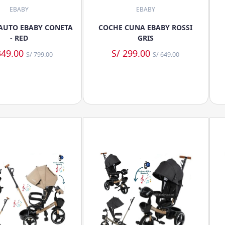
EBABY
EBABY
 AUTO EBABY CONETA
COCHE CUNA EBABY ROSSI
- RED
GRIS
349.00
S/ 299.00
S/ 799.00
S/ 649.00