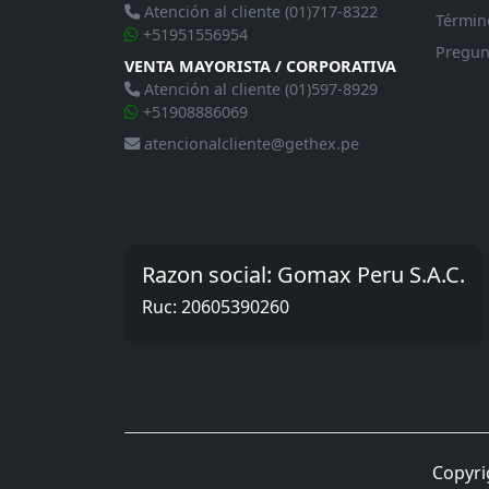
Atención al cliente (01)717-8322
Términ
+51951556954
Pregun
VENTA MAYORISTA / CORPORATIVA
Atención al cliente (01)597-8929
+51908886069
atencionalcliente@gethex.pe
Razon social: Gomax Peru S.A.C.
Ruc: 20605390260
Copyri