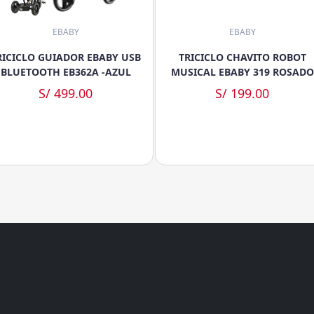
EBABY
EBABY
RICICLO GUIADOR EBABY USB
TRICICLO CHAVITO ROBOT
BLUETOOTH EB362A -AZUL
MUSICAL EBABY 319 ROSADO
S/ 499.00
S/ 199.00