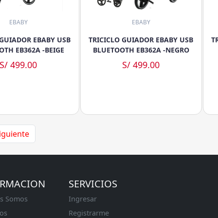
EBABY
EBABY
 GUIADOR EBABY USB
TRICICLO GUIADOR EBABY USB
T
OTH EB362A -BEIGE
BLUETOOTH EB362A -NEGRO
S/ 499.00
S/ 499.00
iguiente
ORMACION
SERVICIOS
s Somos
Ingresar
os
Registrarme