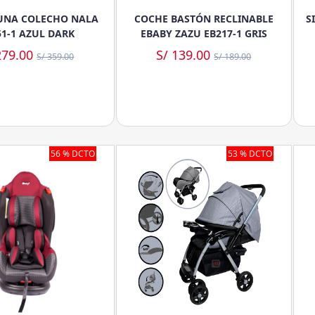
UNA COLECHO NALA
COCHE BASTÓN RECLINABLE
S
51-1 AZUL DARK
EBABY ZAZU EB217-1 GRIS
279.00
S/ 139.00
S/ 359.00
S/ 189.00
56 % DCTO
53 % DCTO