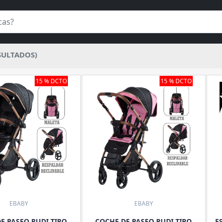
SULTADOS)
15 % DCTO
15 % DCTO
EBABY
EBABY
E PASEO RUDI TIPO
COCHE DE PASEO RUDI TIPO
E