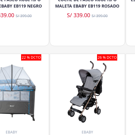
EBABY EB119 NEGRO
MALETA EBABY EB119 ROSADO
339.00
S/ 339.00
S/ 399.00
S/ 399.00
22 % DCTO
26 % DCTO
EBABY
EBABY