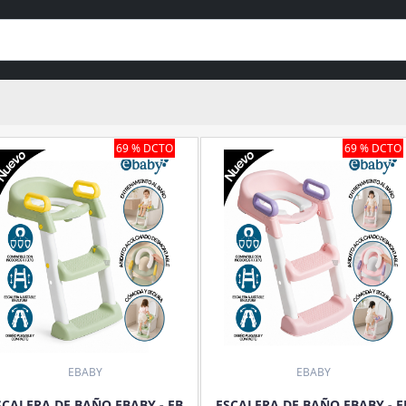
69 % DCTO
69 % DCTO
EBABY
EBABY
SCALERA DE BAÑO EBABY - EB
ESCALERA DE BAÑO EBABY - E