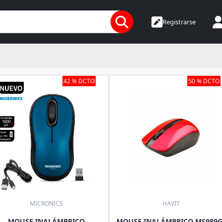
Registrarse
42 % DCTO
50 % DCTO
MICRONICS
HAVIT
MOUSE INALÁMBRICO
MOUSE INALÁMBRICO MS989G