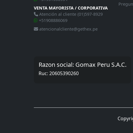
Pregun
VENTA MAYORISTA / CORPORATIVA
Atención al cliente (01)597-8929
+51908886069
atencionalcliente@gethex.pe
Razon social: Gomax Peru S.A.C.
Ruc: 20605390260
Copyri