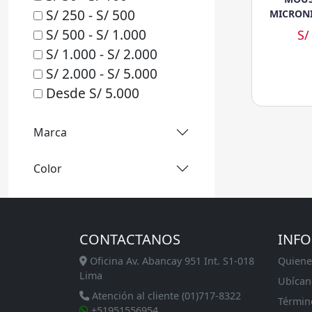
S/ 250 - S/ 500
MICRONI
S/ 500 - S/ 1.000
S/
S/ 1.000 - S/ 2.000
S/ 2.000 - S/ 5.000
Desde S/ 5.000
Marca
Color
CONTACTANOS
INF
Oficina Av. Abancay 951 Int. S1-018
Quiene
Lima
Ubícan
Atención al cliente (01)717-8322
Términ
+51951556954