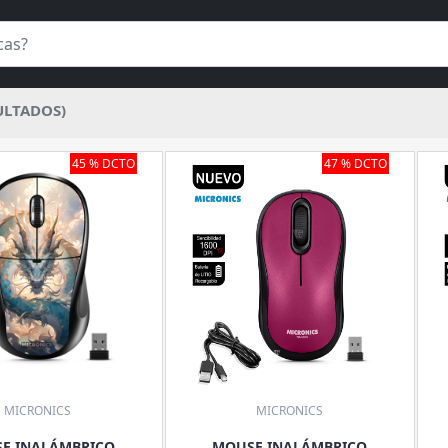
ULTADOS)
45 % DCTO
47 % DCTO
MICRONICS
MICRONICS
E INALÁMBRICO
MOUSE INALÁMBRICO