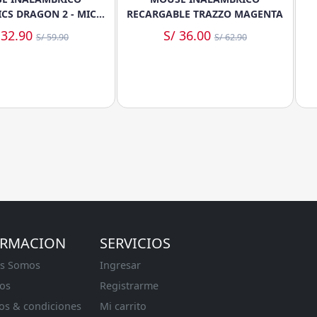
CS DRAGON 2 - MIC
RECARGABLE TRAZZO MAGENTA
M733-2M
 32.90
S/ 36.00
S/ 59.90
S/ 62.90
ORMACION
SERVICIOS
s Somos
Ingresar
os
Registrarme
os & condiciones
Mi carrito