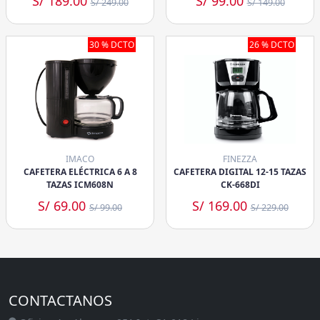
S/ 189.00
S/ 99.00
S/ 249.00
S/ 149.00
30 % DCTO
26 % DCTO
IMACO
FINEZZA
CAFETERA ELÉCTRICA 6 A 8
CAFETERA DIGITAL 12-15 TAZAS
TAZAS ICM608N
CK-668DI
S/ 69.00
S/ 169.00
S/ 99.00
S/ 229.00
CONTACTANOS