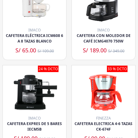
IMACO
IMACO
CAFETERA ELÉCTRICA ICM608 6
CAFETERA CON MOLEDOR DE
A 8 TAZAS BLANCO
CAFÉ ICMG4070 750W
S/ 65.00
S/ 189.00
S/ 109.00
S/ 349.00
24 % DCTO
33 % DCTO
IMACO
FINEZZA
CAFETERA EXPRES DE 5 BARES
CAFETERA ELECTRICA 4-6 TAZAS
IECM5B
CK-674F