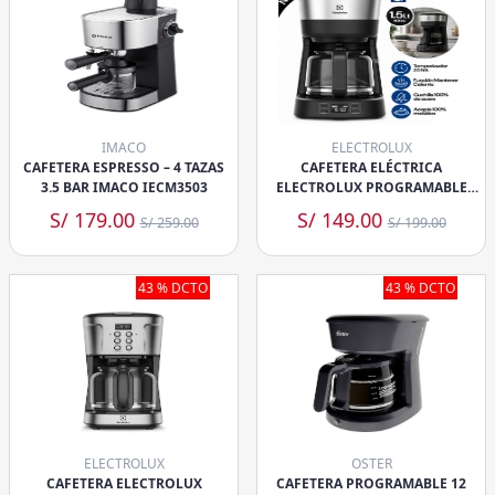
IMACO
ELECTROLUX
CAFETERA ESPRESSO – 4 TAZAS
CAFETERA ELÉCTRICA
3.5 BAR IMACO IECM3503
ELECTROLUX PROGRAMABLE
1,2L 30 TAZAS EXPERIENCE
S/ 179.00
S/ 149.00
S/ 259.00
S/ 199.00
(ECM25)
43 % DCTO
43 % DCTO
ELECTROLUX
OSTER
CAFETERA ELECTROLUX
CAFETERA PROGRAMABLE 12