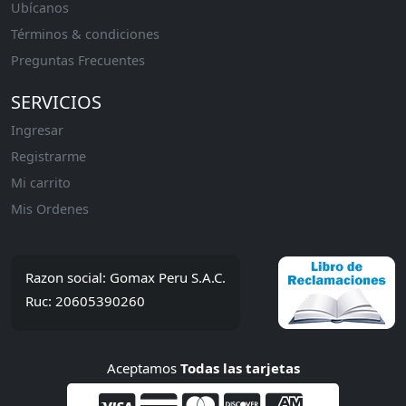
Ubícanos
Términos & condiciones
Preguntas Frecuentes
SERVICIOS
Ingresar
Registrarme
Mi carrito
Mis Ordenes
Razon social: Gomax Peru S.A.C.
Ruc: 20605390260
Aceptamos
Todas las tarjetas