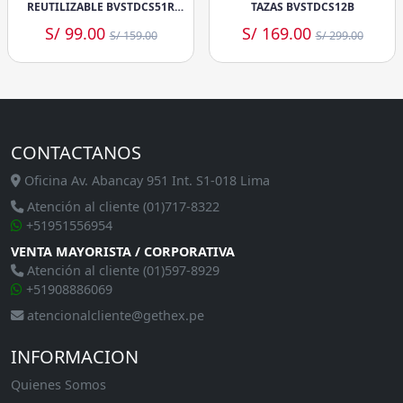
REUTILIZABLE BVSTDCS51R
TAZAS BVSTDCS12B
ROJA
S/ 99.00
S/ 169.00
S/ 159.00
S/ 299.00
CONTACTANOS
Oficina Av. Abancay 951 Int. S1-018 Lima
Atención al cliente (01)717-8322
+51951556954
VENTA MAYORISTA / CORPORATIVA
Atención al cliente (01)597-8929
+51908886069
atencionalcliente@gethex.pe
INFORMACION
Quienes Somos