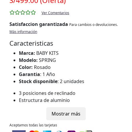
S/499.00 (Oferta)
Ver Comentarios
Satisfaccion garantizada
Para cambios o devoluciones.
Más información
Caracteristicas
Marca:
BABY KITS
Modelo:
SPRING
Color:
Rosado
Garantia
: 1 Año
Stock disponible
: 2 unidades
3 posiciones de reclinado
Estructura de aluminio
Cinturón de 5 puntas
Mostrar más
Edad máxima recomendada: 3 años (Aprox. 13
Kgs.)
Aceptamos todas las tarjetas
Edad minima recomendada: Recién nacido