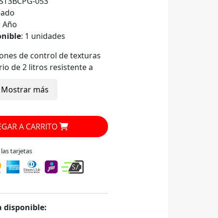
ST3BCPG-053
eado
1 Año
onible
: 1 unidades
iones de control de texturas
io de 2 litros resistente a
s hirviendo
Mostrar más
paz de pulverizar los
es en segundos
lico
ecnología reversible que hace
GAR A CARRITO
chillas hacia adelante y hacia
as tarjetas
amas automáticos para
dos, procesar alimentos y
iones manuales: baja,
lta
 disponible: