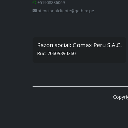
+51908886069
atencionalcliente@gethex.pe
Razon social: Gomax Peru S.A.C.
Ruc: 20605390260
Copyri