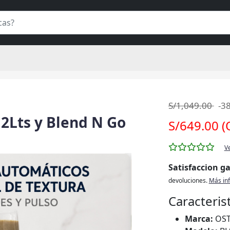
S/1,049.00
-3
 2Lts y Blend N Go
S/649.00 (
V
Satisfaccion g
devoluciones.
Más in
Caracteris
Marca:
OS