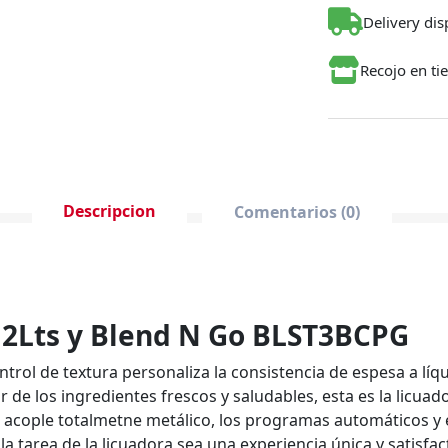
Incluye un 
Delivery dis
Recojo en ti
Descripcion
Comentarios (0)
 2Lts y Blend N Go BLST3BCPG
trol de textura personaliza la consistencia de espesa a líq
or de los ingredientes frescos y saludables, esta es la licu
 el acople totalmetne metálico, los programas automáticos y e
a tarea de la licuadora sea una experiencia única y satisfac