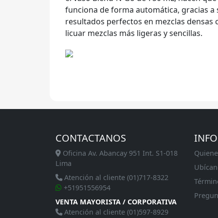
funciona de forma automática, gracias a 
resultados perfectos en mezclas densas c
licuar mezclas más ligeras y sencillas.
CONTACTANOS
INF
Oficina Av. Abancay 951 Int. S1-018
Quiene
Lima
Ubícan
Atención al cliente (01)717-8322
Términ
+51951556954
Pregun
VENTA MAYORISTA / CORPORATIVA
Atención al cliente (01)597-8929