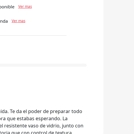
vaso Blend N Go de 750 ml
ponible
Ver mas
enda
Ver mas
uida. Te da el poder de preparar todo
adora que estabas esperando. La
l resistente vaso de vidrio, junto con
toria que con control de textura