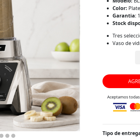
Modelo:
BL
Color:
Plat
Garantia
: 
Stock disp
Tres selecc
Vaso de vidr
ingrediente
Cuchilla ca
ingredient
Acople metá
Exclusiva t
AGRE
girar las cu
atrás
Aceptamos todas l
Tres progr
jugos/licua
malteadas
Tres selecc
mediana y a
Tipo de entrega