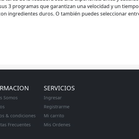
sus 3 programas que garantizan una velocidad y un tiempo 
on ingredientes duros. O también puedes seleccionar entre
ORMACION
SERVICIOS
s Somos
Ingresar
os
Registrarme
os & condiciones
Mi carrito
tas Frecuentes
Mis Ordenes