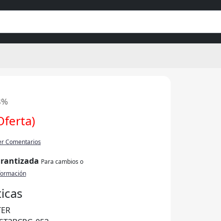
8%
Oferta)
er Comentarios
arantizada
Para cambios o
formación
ticas
TER