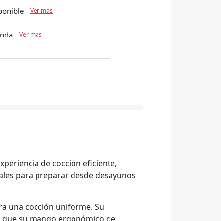
ponible
Ver mas
enda
Ver mas
xperiencia de cocción eficiente,
deales para preparar desde desayunos
ara una cocción uniforme. Su
tras que su mango ergonómico de