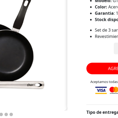
Modelo:
GT
Color:
Acer
Garantia
: 
Stock disp
Set de 3 sa
Revestimie
cocina salu
Cuerpo de 
Mango ergo
Incluye esp
Apta para co
AGRE
vitrocerámi
Aceptamos todas l
Tipo de entrega