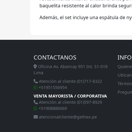
baquelita resistente al calor brinda segu
Además, el set incluye una espátula de nyl
CONTACTANOS
INF
Oficina Av. Abancay 951 Int. S1-018
Quiene
Lima
Ubícan
Atención al cliente (01)717-8322
Términ
+51951556954
Pregun
VENTA MAYORISTA / CORPORATIVA
Atención al cliente (01)597-8929
+51908886069
atencionalcliente@gethex.pe