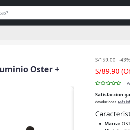
S/159.00
-43
luminio Oster +
S/89.90 (O
V
Satisfaccion g
devoluciones.
Más in
Caracteris
Marca:
OS