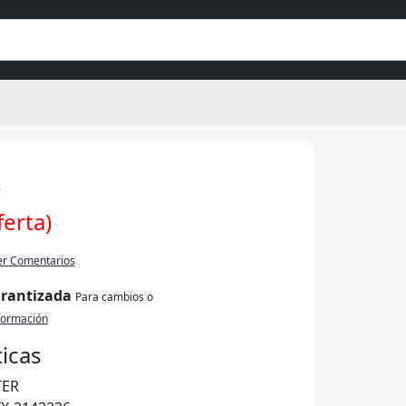
%
ferta)
er Comentarios
arantizada
Para cambios o
formación
ticas
TER