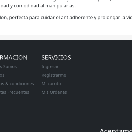
ridad y comodidad al manipularlas.
on, perfecta para cuidar el antiadherente y prolongar la vid
ORMACION
SERVICIOS
s Somos
Ingresar
os
Registrarme
os & condiciones
Mi carrito
tas Frecuentes
Mis Ordenes
Aceptam