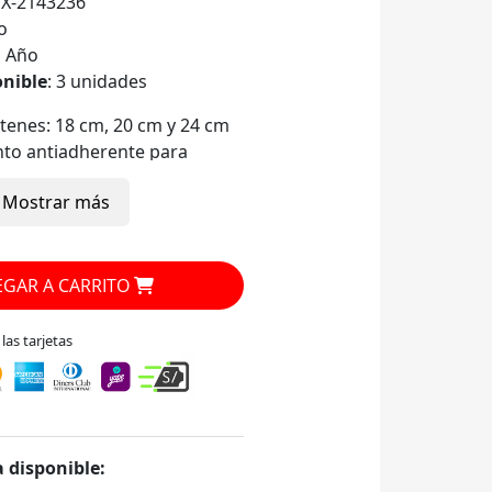
X-2143236
o
1 Año
onible
: 3 unidades
rtenes: 18 cm, 20 cm y 24 cm
nto antiadherente para
dable
Mostrar más
aluminio prensado de 2.0 mm
nómico resistente al calor
átula de nylon
cinas a gas, eléctricas,
GAR A CARRITO
ca y halógena
as tarjetas
 disponible: