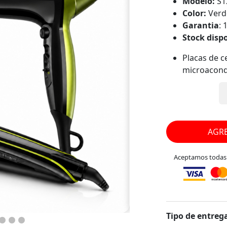
Modelo:
S1
Color:
Verd
Garantia
: 
Stock disp
Placas de c
microacond
macadamia
Cabello más 
frizz.
Secador de 
avanzada.
AGRE
Ideal para t
Aceptamos todas l
Tipo de entrega