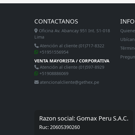
CONTACTANOS
INF
Oficina Av. Abancay 951 Int. S1-018
Quiene
Lima
Ubícan
Atención al cliente (01)717-8322
Términ
+51951556954
Pregun
VENTA MAYORISTA / CORPORATIVA
Atención al cliente (01)597-8929
+51908886069
atencionalcliente@gethex.pe
Razon social: Gomax Peru S.A.C.
Ruc: 20605390260