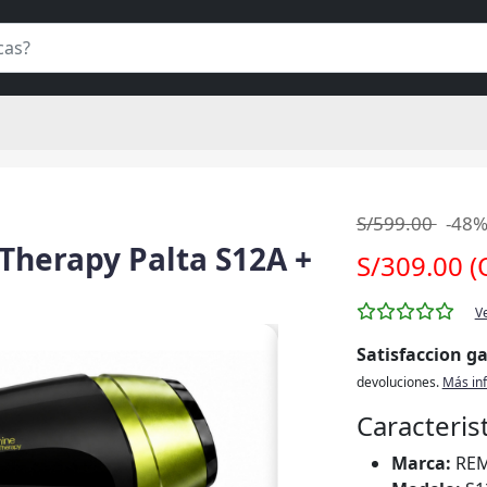
S/599.00
-48
Therapy Palta S12A +
S/309.00 (
V
Satisfaccion g
devoluciones.
Más in
Caracteris
Marca:
RE