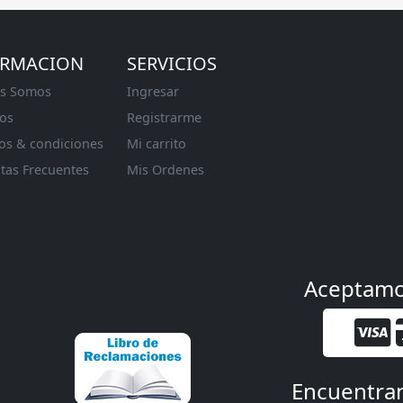
ORMACION
SERVICIOS
s Somos
Ingresar
os
Registrarme
os & condiciones
Mi carrito
tas Frecuentes
Mis Ordenes
Aceptam
Encuentra