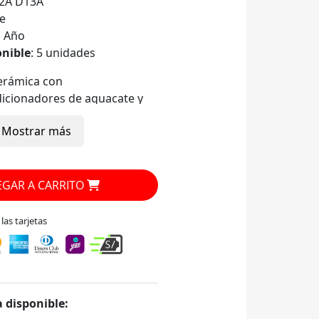
2A D13A
e
1 Año
onible
: 5 unidades
erámica con
icionadores de aguacate y
.
Mostrar más
brillante, suave y libre de
2100W con tecnología iónica
GAR A CARRITO
odo tipo de cabello.
as tarjetas
 disponible: