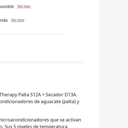
ponible
Ver mas
enda
Ver mas
e Therapy Palta S12A + Secador D13A.
ondicionadores de aguacate (palta) y
 microacondicionadores que se activan
so. Sus 5 niveles de temperatura