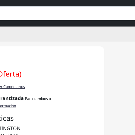
%
Oferta)
er Comentarios
arantizada
Para cambios o
formación
ticas
MINGTON